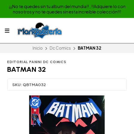
¡¡¡No te quedes sin tu album del mundia!! , !!Adquiere lo con
nosotros y no te quedes sin esta increible colección!!!
Inicio
Dc Comics
BATMAN 32
EDITORIAL PANINI DC COMICS
BATMAN 32
SKU:
QBTMA032