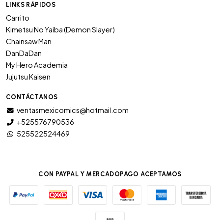
LINKS RÁPIDOS
Carrito
Kimetsu No Yaiba (Demon Slayer)
Chainsaw Man
DanDaDan
My Hero Academia
Jujutsu Kaisen
CONTÁCTANOS
ventasmexicomics@hotmail.com
+525576790536
525522524469
CON PAYPAL Y MERCADOPAGO ACEPTAMOS