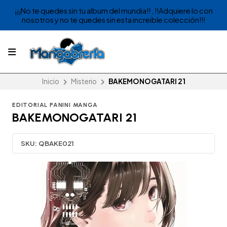
¡¡¡No te quedes sin tu album del mundia!! , !!Adquiere lo con
nosotros y no te quedes sin esta increible colección!!!
Inicio
Misterio
BAKEMONOGATARI 21
EDITORIAL PANINI MANGA
BAKEMONOGATARI 21
SKU:
QBAKE021