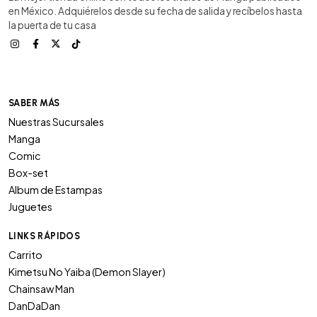
en México. Adquiérelos desde su fecha de salida y recíbelos hasta
la puerta de tu casa
SABER MÁS
Nuestras Sucursales
Manga
Comic
Box-set
Album de Estampas
Juguetes
LINKS RÁPIDOS
Carrito
Kimetsu No Yaiba (Demon Slayer)
Chainsaw Man
DanDaDan