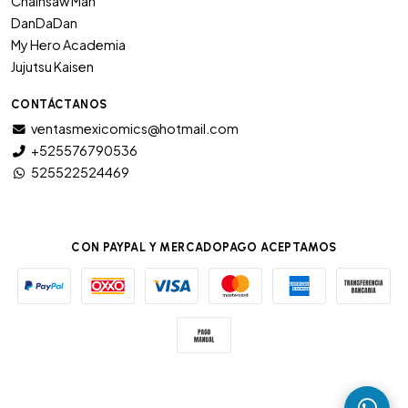
Chainsaw Man
DanDaDan
My Hero Academia
Jujutsu Kaisen
CONTÁCTANOS
ventasmexicomics@hotmail.com
+525576790536
525522524469
CON PAYPAL Y MERCADOPAGO ACEPTAMOS