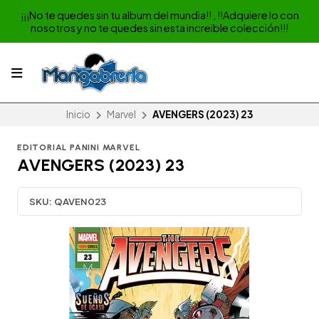
¡¡¡No te quedes sin tu album del mundia!! , !!Adquiere lo con
nosotros y no te quedes sin esta increible colección!!!
Inicio
Marvel
AVENGERS (2023) 23
EDITORIAL PANINI MARVEL
AVENGERS (2023) 23
SKU:
QAVEN023