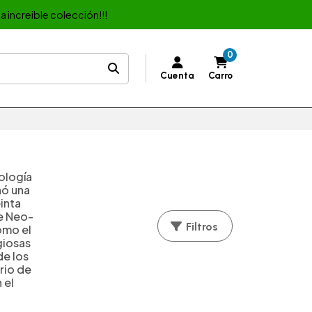
a increible colección!!!
0
Cuenta
Carro
ología
nó una
inta
de Neo-
Filtros
omo el
giosas
de los
rio de
 el