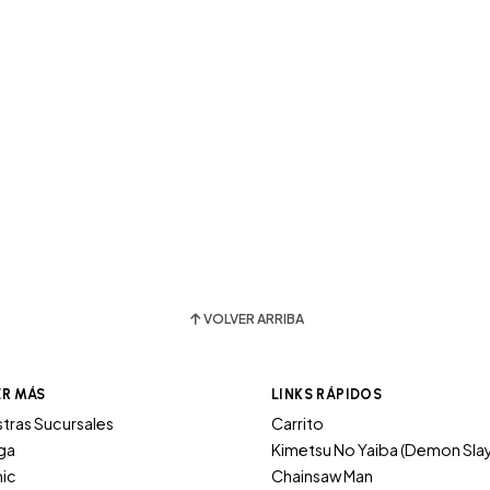
VOLVER ARRIBA
ER MÁS
LINKS RÁPIDOS
tras Sucursales
Carrito
ga
Kimetsu No Yaiba (Demon Sla
ic
Chainsaw Man