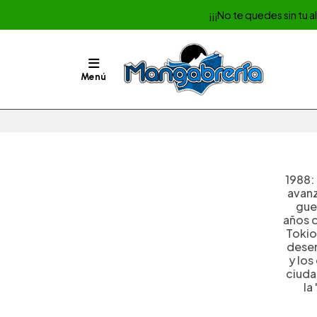
¡¡¡No te quedes sin tu 
Menú
1988:
avanz
gue
años d
Tokio
desem
y los
ciuda
la