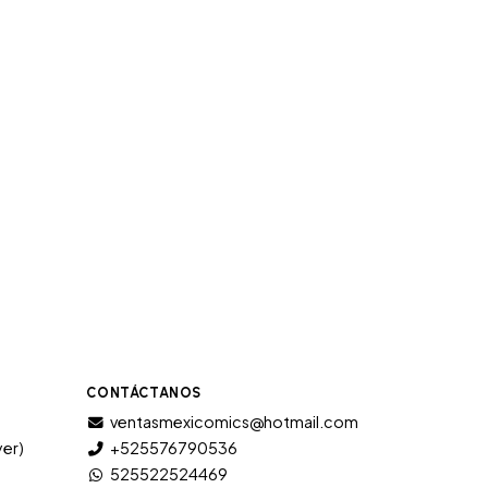
CONTÁCTANOS
ventasmexicomics@hotmail.com
yer)
+525576790536
525522524469