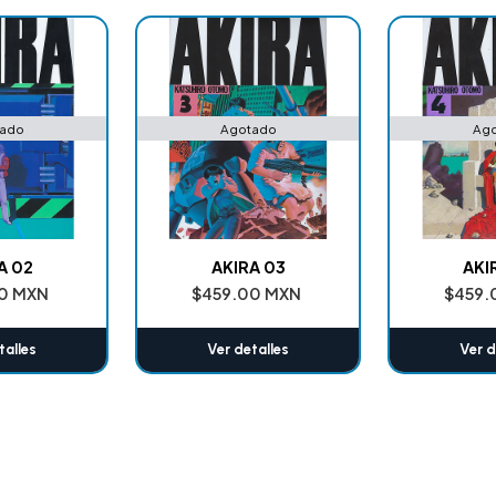
ado
Agotado
Ag
A 02
AKIRA 03
AKI
0 MXN
$459.00 MXN
$459.
talles
Ver detalles
Ver d