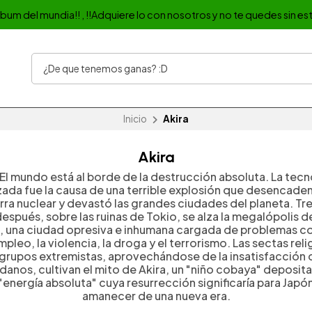
album del mundia!! , !!Adquiere lo con nosotros y no te quedes sin est
Inicio
Akira
Akira
 El mundo está al borde de la destrucción absoluta. La tecn
ada fue la causa de una terrible explosión que desencade
rra nuclear y devastó las grandes ciudades del planeta. Tre
espués, sobre las ruinas de Tokio, se alza la megalópolis 
, una ciudad opresiva e inhumana cargada de problemas c
pleo, la violencia, la droga y el terrorismo. Las sectas reli
 grupos extremistas, aprovechándose de la insatisfacción 
danos, cultivan el mito de Akira, un "niño cobaya" deposita
 "energía absoluta" cuya resurrección significaría para Japón
amanecer de una nueva era.