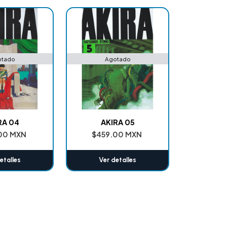
otado
Agotado
RA 04
AKIRA 05
00 MXN
$459.00 MXN
etalles
Ver detalles